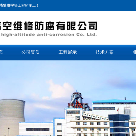
塔筒喷字
等工程的施工！
态
公司资质
工程展示
技术方案