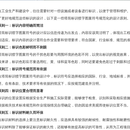
在工业生产和建设中，往往需要针对一些设施或者设备进行标识，以便于管理和维护
了更好地规范这些标识的设计，以下是一些塔筒标识喷字图案符号规范化的设计原则
原则一：标识内容明确而简洁
塔筒标识喷字图案符号的设计应以信息传递为出发点，内容应该简洁明了，体现出工
相适应。标识内容的设计需符合作业需要和管理要求，符合国家、行业标准、规范的
原则二：标识色彩鲜明而不刺眼
塔筒标识喷字图案符号的干扰色彩要与周围环境的色彩不同，以突出标识的视觉效果
般来讲，标识色彩应尽量选用红、黄、绿和蓝等色彩，同时还要避免色彩过于刺眼和
原则三：标识符号规范而有依据
在塔筒标识喷字图案符号的设计中，标识符号应选择相应的国际、行业、地域标准，
要。在有条款、技术要求等有依据的情况下，应按规范建造并注明。
原则四：标识位置合理而显著
标识的位置设置应根据安全生产和施工实际需要，能够便于检查、识别和采取相应措
根据相关技术标准规范和作业现场情况合理确定，切勿因追求美观而使标识位置不当
原则五：标识材料耐久而环保
在标识材料的选择上要注意标识耐久性，应选择具有较强的耐候性、耐腐蚀性和耐磨
标识材料除了能够保证标识的耐久性，还能够有效提高标识的可靠性，从而为工程项