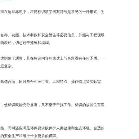
。而在这些标识中，塔筒标识喷字图案符号是常见的一种形式。为
。
程名称、功能、技术参数和安全警告等必要信息，并能与工程现场
准确表述，切忌过于笼统和模糊。
，达到便于观察，且在标识内容的表达上与色彩没有任何矛盾。一
过度复杂。
并筛选合适，同时符合相应行业、工程特点、操作特点等实际需
施，使标识既能充分显著，又不至于干扰工作。标识的放置位置应
。
性能，同时还应满足环保要求以保护人类健康和生态环境。合适的
目的安全生产和维护带来更多的保障。