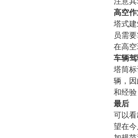
注意其
高空作
塔式建
员需要
在高空
车辆驾
塔筒标
辆，因
和经验
最后
可以看
望在今
加规范