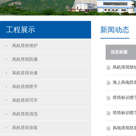
工程展示
新闻动态
风机塔筒维护
信息标题
风机塔筒防腐
风机塔筒除
风机塔筒补漆
海上风电防
风机塔筒喷字
塔筒标识喷
风机塔筒写字
塔筒标识喷
风机塔筒清洗
风机塔筒涂装
风电塔筒防