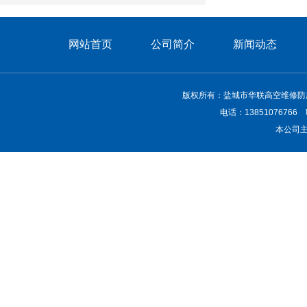
网站首页
公司简介
新闻动态
版权所有：盐城市华联高空维修防腐
电话：13851076766 
本公司