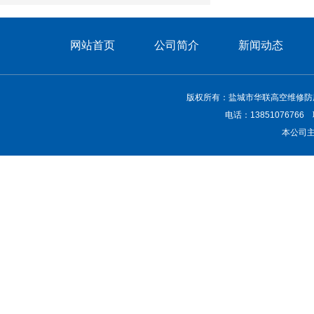
网站首页
公司简介
新闻动态
版权所有：盐城市华联高空维修防腐
电话：13851076766 
本公司